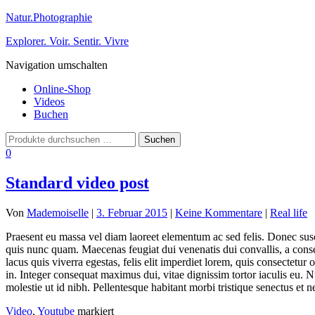
Natur.Photographie
Explorer. Voir. Sentir. Vivre
Navigation umschalten
Online-Shop
Videos
Buchen
0
Standard video post
Von
Mademoiselle
|
3. Februar 2015
|
Keine Kommentare
|
Real life
Praesent eu massa vel diam laoreet elementum ac sed felis. Donec susci
quis nunc quam. Maecenas feugiat dui venenatis dui convallis, a conse
lacus quis viverra egestas, felis elit imperdiet lorem, quis consectetur o
in. Integer consequat maximus dui, vitae dignissim tortor iaculis eu. 
molestie ut id nibh. Pellentesque habitant morbi tristique senectus et 
Video
,
Youtube
markiert