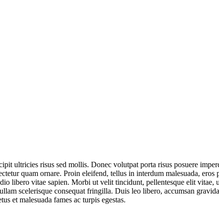
pit ultricies risus sed mollis. Donec volutpat porta risus posuere imper
ctetur quam ornare. Proin eleifend, tellus in interdum malesuada, eros 
dio libero vitae sapien. Morbi ut velit tincidunt, pellentesque elit vitae,
Nullam scelerisque consequat fringilla. Duis leo libero, accumsan gravid
netus et malesuada fames ac turpis egestas.