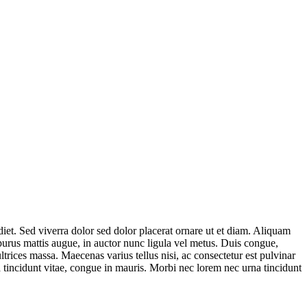
diet. Sed viverra dolor sed dolor placerat ornare ut et diam. Aliquam
purus mattis augue, in auctor nunc ligula vel metus. Duis congue,
 ultrices massa. Maecenas varius tellus nisi, ac consectetur est pulvinar
a tincidunt vitae, congue in mauris. Morbi nec lorem nec urna tincidunt